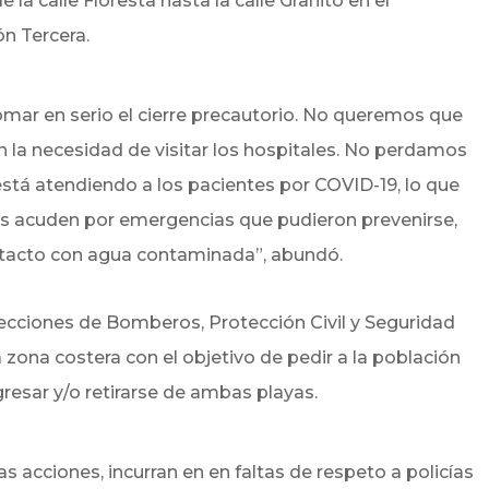
 la calle Floresta hasta la calle Granito en el
n Tercera.
mar en serio el cierre precautorio. No queremos que
n la necesidad de visitar los hospitales. No perdamos
está atendiendo a los pacientes por COVID-19, lo que
es acuden por emergencias que pudieron prevenirse,
ntacto con agua contaminada”, abundó.
ecciones de Bomberos, Protección Civil y Seguridad
zona costera con el objetivo de pedir a la población
gresar y/o retirarse de ambas playas.
acciones, incurran en en faltas de respeto a policías