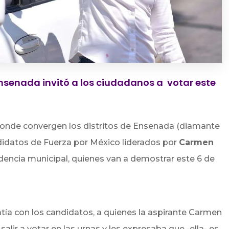
Ensenada invitó a los ciudadanos a votar este
onde convergen los distritos de Ensenada (diamante
didatos de Fuerza por México liderados por
Carmen
sidencia municipal, quienes van a demostrar este 6 de
ía con los candidatos, a quienes la aspirante Carmen
alir a votar en las urnas y les expresaba que -ella- es