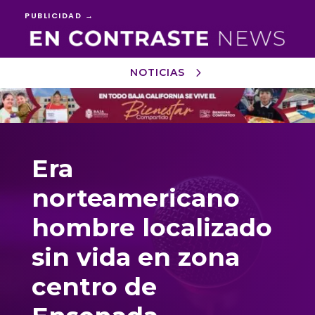
PUBLICIDAD →
NOTICIAS
Reproductor
de
vídeo
Era
norteamericano
hombre localizado
sin vida en zona
centro de