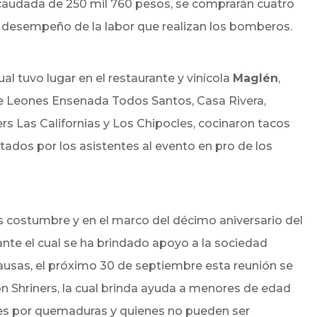
ecaudada de 250 mil 760 pesos, se comprarán cuatro
l desempeño de la labor que realizan los bomberos.
 cual tuvo lugar en el restaurante y vinícola
Maglén
,
de Leones Ensenada Todos Santos, Casa Rivera,
ers Las Californias y Los Chipocles, cocinaron tacos
dos por los asistentes al evento en pro de los
 costumbre y en el marco del décimo aniversario del
te el cual se ha brindado apoyo a la sociedad
ausas, el próximo 30 de septiembre esta reunión se
ión Shriners, la cual brinda ayuda a menores de edad
nes por quemaduras y quienes no pueden ser