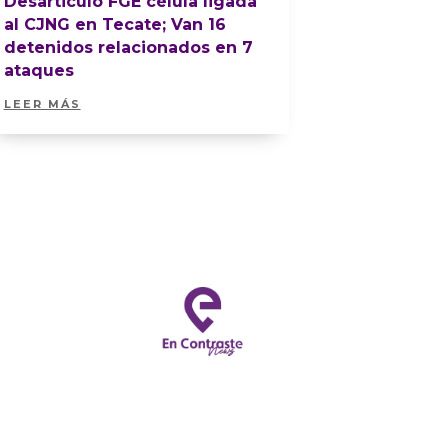
Desarticuló FGE célula ligada
al CJNG en Tecate; Van 16
detenidos relacionados en 7
ataques
LEER MÁS