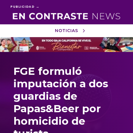
PUBLICIDAD →
NOTICIAS
Reproductor
de
vídeo
FGE formuló
imputación a dos
guardias de
Papas&Beer por
homicidio de