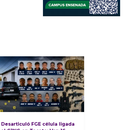
Desarticuló FGE célula ligada