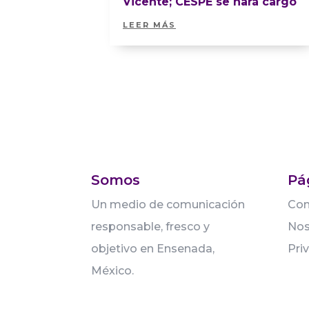
Vicente; CESPE se hará cargo
LEER MÁS
Somos
Pá
Un medio de comunicación
Con
responsable, fresco y
Nos
objetivo en Ensenada,
Pri
México.