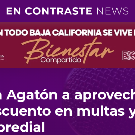
ia Agatón a aprovec
scuento en multas 
predial