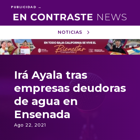
PUBLICIDAD →
NOTICIAS
Reproductor
de
vídeo
Irá Ayala tras
empresas deudoras
de agua en
Ensenada
Ago 22, 2021