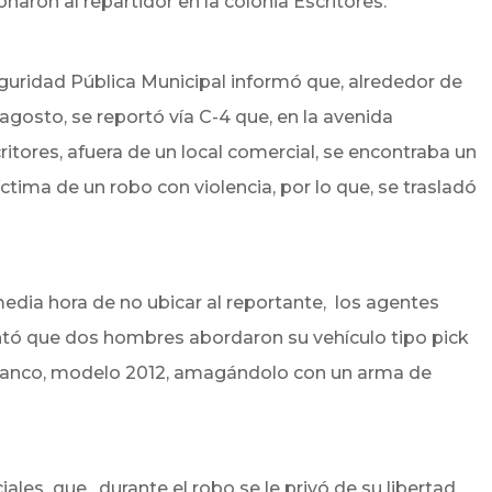
naron al repartidor en la colonia Escritores.
eguridad Pública Municipal informó que, alrededor de
agosto, se reportó vía C-4 que, en la avenida
critores, afuera de un local comercial, se encontraba un
ima de un robo con violencia, por lo que, se trasladó
 media hora de no ubicar al reportante, los agentes
ntó que dos hombres abordaron su vehículo tipo pick
 blanco, modelo 2012, amagándolo con un arma de
ciales que, durante el robo se le privó de su libertad