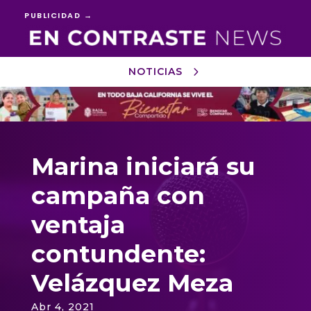
PUBLICIDAD →
NOTICIAS
Reproductor
de
vídeo
Marina iniciará su
campaña con
ventaja
contundente:
Velázquez Meza
Abr 4, 2021