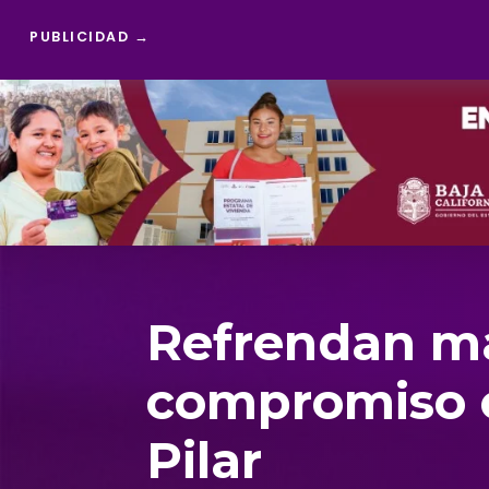
PUBLICIDAD →
Reproductor
de
vídeo
Refrendan m
compromiso c
Pilar