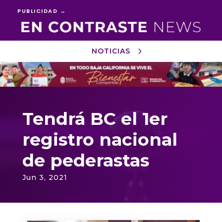
PUBLICIDAD →
NOTICIAS
Reproductor
de
vídeo
Tendrá BC el 1er
registro nacional
de pederastas
Jun 3, 2021